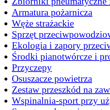
Zbiorniki pneumatyczne 
Armatura pożarnicza
Węże strażackie
Sprzęt przeciwpowodzi
Ekologia i zapory przec
Środki pianotwórcze i pr
Przyczepy
Osuszacze powietrza
Zestaw przeszkód na zaw
Wspinalnia-sport przy u