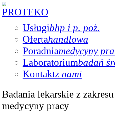
Usługi
bhp i p. poż.
Oferta
handlowa
Poradnia
medycyny pra
Laboratorium
badań ś
Kontakt
z nami
Badania lekarskie z zakresu
medycyny pracy