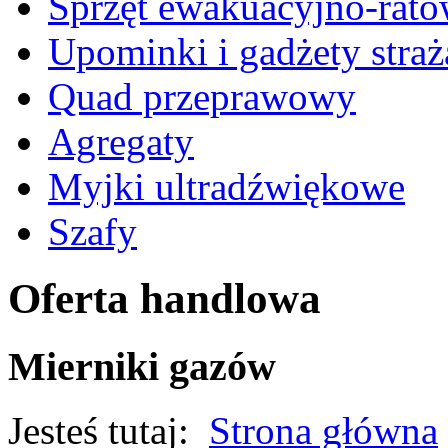
Sprzęt ewakuacyjno-rato
Upominki i gadżety straż
Quad przeprawowy
Agregaty
Myjki ultradźwiękowe
Szafy
Oferta handlowa
Mierniki gazów
Jesteś tutaj:
Strona główna